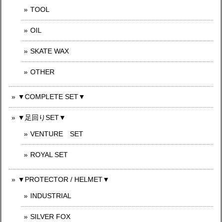
TOOL
OIL
SKATE WAX
OTHER
▼COMPLETE SET▼
▼足回りSET▼
VENTURE SET
ROYAL SET
▼PROTECTOR / HELMET▼
INDUSTRIAL
SILVER FOX