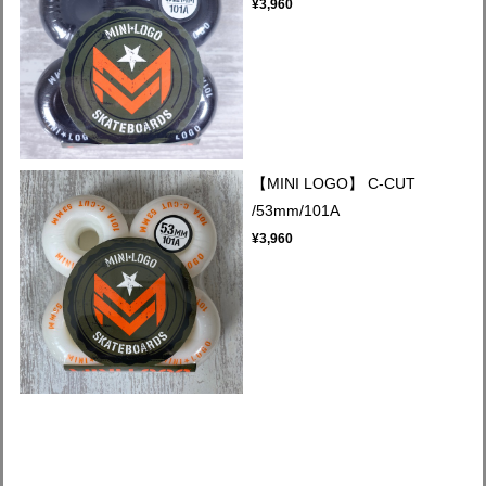
¥3,960
【MINI LOGO】 C-CUT
/53mm/101A
¥3,960