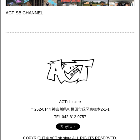
ACT SB CHANNEL
ACT sb store
〒252-0144 神奈川県相模原市緑区東橋本2-1-1
TEL:042-812-0757
COPYRIGHT © ACT sb store ALL RIGHTS RESERVED.