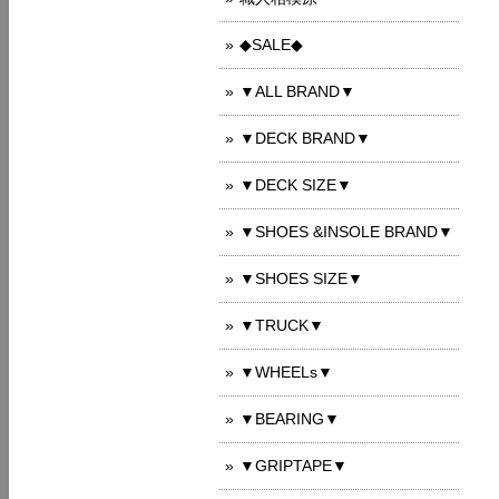
◆SALE◆
▼ALL BRAND▼
▼DECK BRAND▼
▼DECK SIZE▼
▼SHOES &INSOLE BRAND▼
▼SHOES SIZE▼
▼TRUCK▼
▼WHEELs▼
▼BEARING▼
▼GRIPTAPE▼