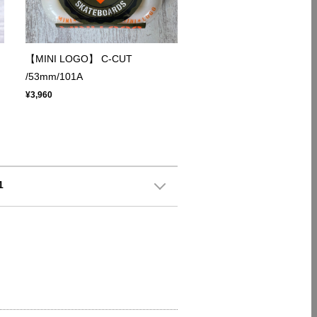
【MINI LOGO】 C-CUT
/53mm/101A
¥3,960
1