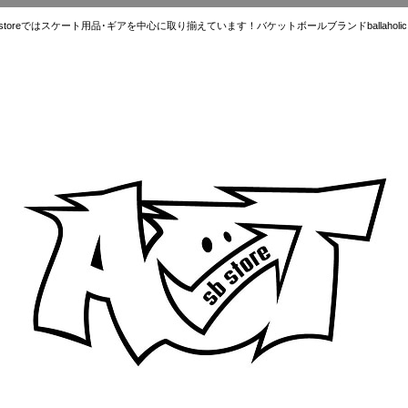
ではスケート用品･ギアを中心に取り揃えています！バケットボールブランドballaholic.