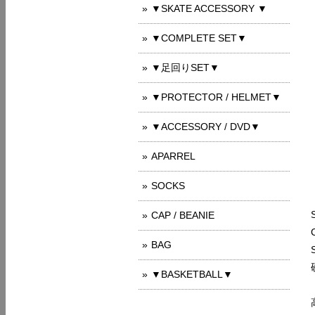
▼SKATE ACCESSORY ▼
▼COMPLETE SET▼
▼足回りSET▼
▼PROTECTOR / HELMET▼
▼ACCESSORY / DVD▼
APARREL
SOCKS
CAP / BEANIE
BAG
▼BASKETBALL▼