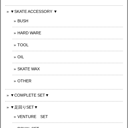
▼SKATE ACCESSORY ▼
BUSH
HARD WARE
TOOL
OIL
SKATE WAX
OTHER
▼COMPLETE SET▼
▼足回りSET▼
VENTURE SET