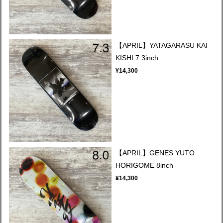
【APRIL】YATAGARASU KAI
KISHI 7.3inch
¥14,300
【APRIL】GENES YUTO
HORIGOME 8inch
¥14,300