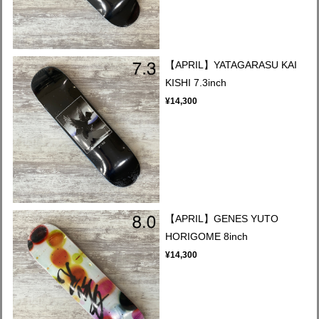
【APRIL】YATAGARASU KAI
KISHI 7.3inch
¥14,300
【APRIL】GENES YUTO
HORIGOME 8inch
¥14,300