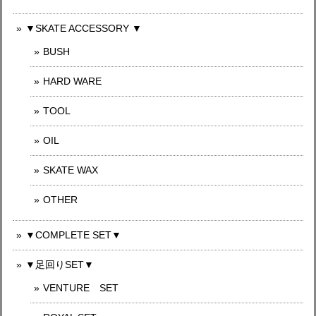
▼SKATE ACCESSORY ▼
BUSH
HARD WARE
TOOL
OIL
SKATE WAX
OTHER
▼COMPLETE SET▼
▼足回りSET▼
VENTURE SET