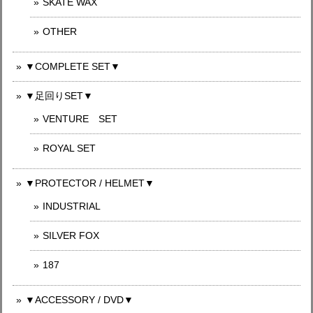
SKATE WAX
OTHER
▼COMPLETE SET▼
▼足回りSET▼
VENTURE SET
ROYAL SET
▼PROTECTOR / HELMET▼
INDUSTRIAL
SILVER FOX
187
▼ACCESSORY / DVD▼