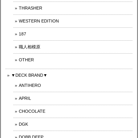
THRASHER
WESTERN EDITION
187
職人相模原
OTHER
▼DECK BRAND▼
ANTIHERO
APRIL
CHOCOLATE
DGK
DOBB DEEP