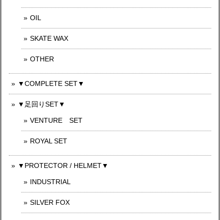
OIL
SKATE WAX
OTHER
▼COMPLETE SET▼
▼足回りSET▼
VENTURE SET
ROYAL SET
▼PROTECTOR / HELMET▼
INDUSTRIAL
SILVER FOX