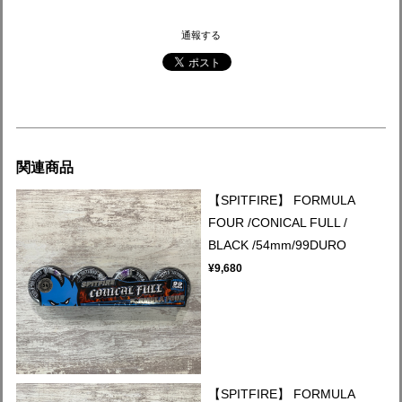
通報する
関連商品
【SPITFIRE】 FORMULA
FOUR /CONICAL FULL /
BLACK /54mm/99DURO
¥9,680
【SPITFIRE】 FORMULA