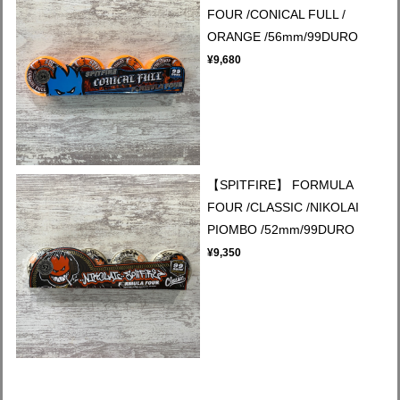
FOUR /CONICAL FULL /
ORANGE /56mm/99DURO
¥9,680
【SPITFIRE】 FORMULA
FOUR /CLASSIC /NIKOLAI
PIOMBO /52mm/99DURO
¥9,350