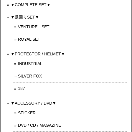
▼COMPLETE SET▼
▼足回りSET▼
VENTURE SET
ROYAL SET
▼PROTECTOR / HELMET▼
INDUSTRIAL
SILVER FOX
187
▼ACCESSORY / DVD▼
STICKER
DVD / CD / MAGAZINE