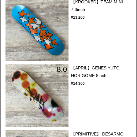
【KROOKED】TEAM MINI
7.3inch
¥13,200
【APRIL】GENES YUTO
HORIGOME 8inch
¥14,300
【PRIMITIVE】 DESARMO