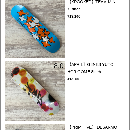
【KROOKED】TEAM MINI
7.3inch
¥13,200
【APRIL】GENES YUTO
HORIGOME 8inch
¥14,300
【PRIMITIVE】 DESARMO