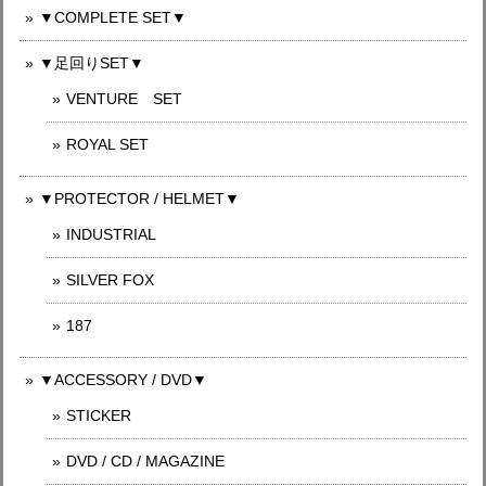
▼COMPLETE SET▼
▼足回りSET▼
VENTURE SET
ROYAL SET
▼PROTECTOR / HELMET▼
INDUSTRIAL
SILVER FOX
187
▼ACCESSORY / DVD▼
STICKER
DVD / CD / MAGAZINE