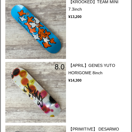
【KROOKED】TEAM MINI
7.3inch
¥13,200
【APRIL】GENES YUTO
HORIGOME 8inch
¥14,300
【PRIMITIVE】 DESARMO