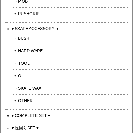
MOB
PUSHGRIP
▼SKATE ACCESSORY ▼
BUSH
HARD WARE
TOOL
OIL
SKATE WAX
OTHER
▼COMPLETE SET▼
▼足回りSET▼