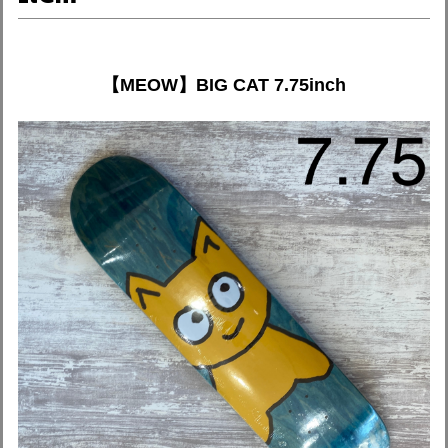
【MEOW】BIG CAT 7.75inch