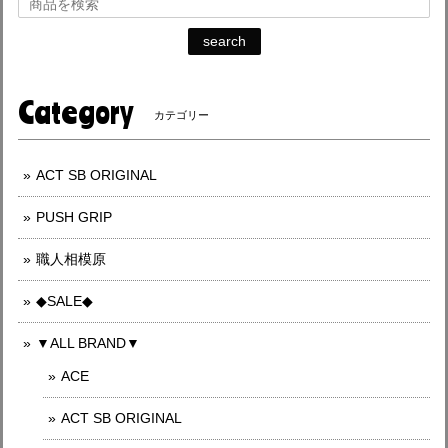
search
Category
カテゴリー
ACT SB ORIGINAL
PUSH GRIP
職人相模原
◆SALE◆
▼ALL BRAND▼
ACE
ACT SB ORIGINAL