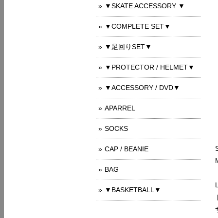
▼SKATE ACCESSORY ▼
▼COMPLETE SET▼
▼足回りSET▼
▼PROTECTOR / HELMET▼
▼ACCESSORY / DVD▼
APARREL
SOCKS
CAP / BEANIE
BAG
▼BASKETBALL▼