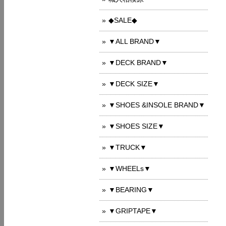
◆SALE◆
▼ALL BRAND▼
▼DECK BRAND▼
▼DECK SIZE▼
▼SHOES &INSOLE BRAND▼
▼SHOES SIZE▼
▼TRUCK▼
▼WHEELs▼
▼BEARING▼
▼GRIPTAPE▼