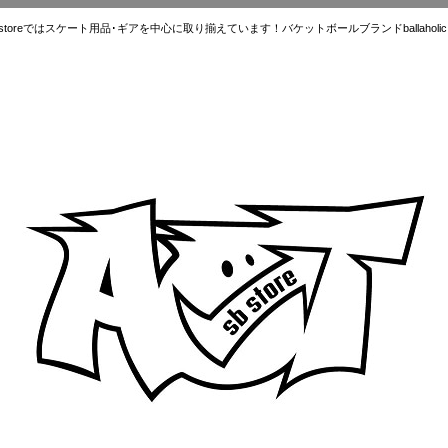
ではスケート用品･ギアを中心に取り揃えています！バケットボールブランドballaholic.