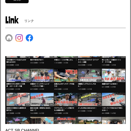
Link
リンク
ACT SB CHANNEL