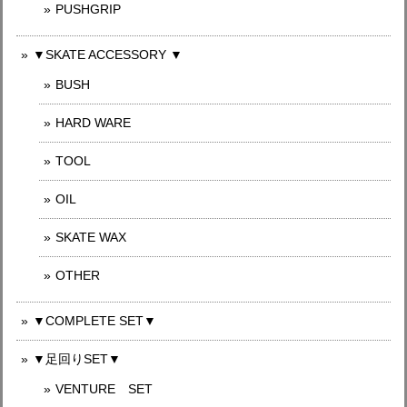
PUSHGRIP
▼SKATE ACCESSORY ▼
BUSH
HARD WARE
TOOL
OIL
SKATE WAX
OTHER
▼COMPLETE SET▼
▼足回りSET▼
VENTURE SET