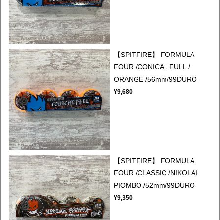
【SPITFIRE】 FORMULA
FOUR /CONICAL FULL /
ORANGE /56mm/99DURO
¥9,680
【SPITFIRE】 FORMULA
FOUR /CLASSIC /NIKOLAI
PIOMBO /52mm/99DURO
¥9,350