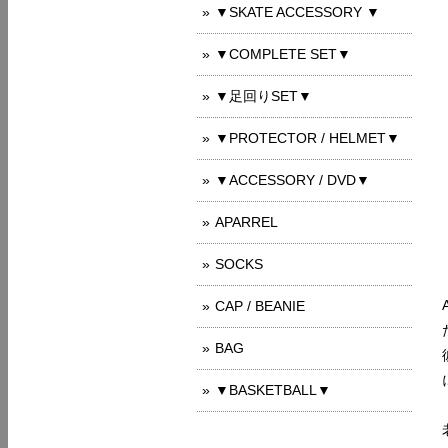
▼SKATE ACCESSORY ▼
▼COMPLETE SET▼
▼足回りSET▼
▼PROTECTOR / HELMET▼
▼ACCESSORY / DVD▼
APARREL
SOCKS
CAP / BEANIE
BAG
▼BASKETBALL▼