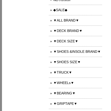
◆SALE◆
▼ALL BRAND▼
▼DECK BRAND▼
▼DECK SIZE▼
▼SHOES &INSOLE BRAND▼
▼SHOES SIZE▼
▼TRUCK▼
▼WHEELs▼
▼BEARING▼
▼GRIPTAPE▼