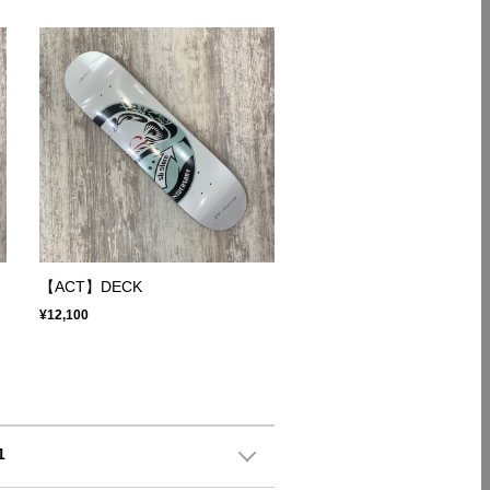
【ACT】DECK
¥12,100
1