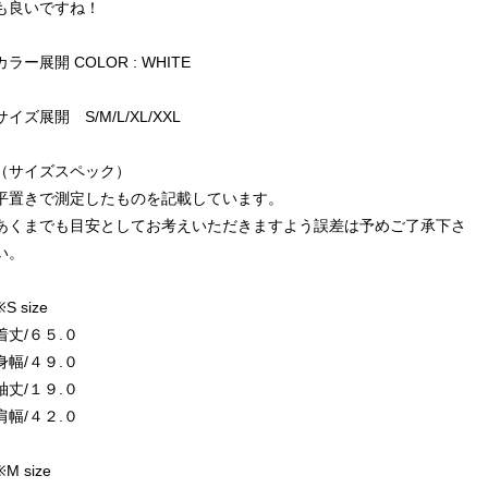
も良いですね！
カラー展開 COLOR : WHITE
サイズ展開 S/M/L/XL/XXL
（サイズスペック）
平置きで測定したものを記載しています。
あくまでも目安としてお考えいただきますよう誤差は予めご了承下さ
い。
※S size
着丈/６５.０
身幅/４９.０
袖丈/１９.０
肩幅/４２.０
※M size