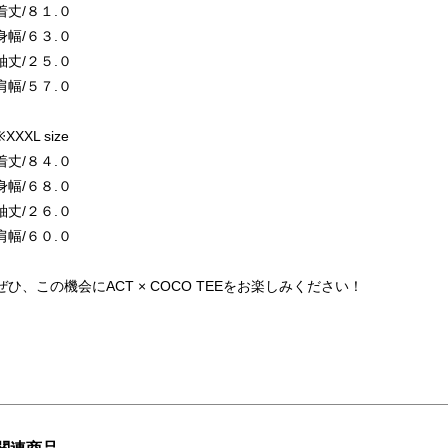
着丈/８１.０
身幅/６３.０
袖丈/２５.０
肩幅/５７.０
※XXXL size
着丈/８４.０
身幅/６８.０
袖丈/２６.０
肩幅/６０.０
ぜひ、この機会にACT × COCO TEEをお楽しみください！