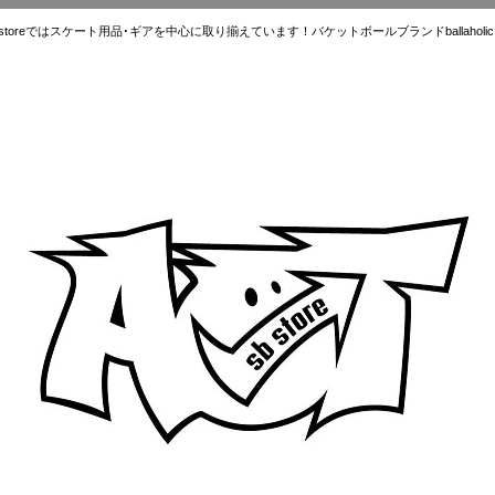
ではスケート用品･ギアを中心に取り揃えています！バケットボールブランドballaholic.