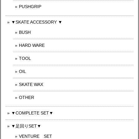
PUSHGRIP
▼SKATE ACCESSORY ▼
BUSH
HARD WARE
TOOL
OIL
SKATE WAX
OTHER
▼COMPLETE SET▼
▼足回りSET▼
VENTURE SET