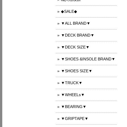
◆SALE◆
▼ALL BRAND▼
▼DECK BRAND▼
▼DECK SIZE▼
▼SHOES &INSOLE BRAND▼
▼SHOES SIZE▼
▼TRUCK▼
▼WHEELs▼
▼BEARING▼
▼GRIPTAPE▼