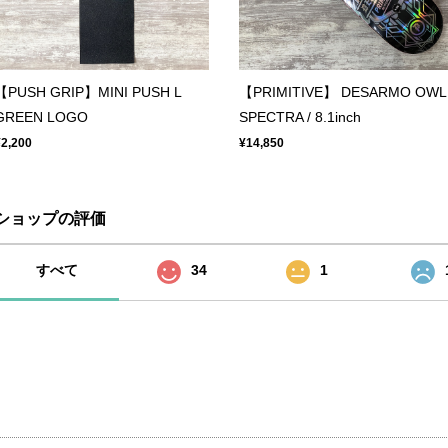
【PUSH GRIP】MINI PUSH L
【PRIMITIVE】 DESARMO OWL
GREEN LOGO
SPECTRA / 8.1inch
¥2,200
¥14,850
ショップの評価
すべて
34
1