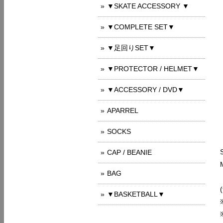
▼SKATE ACCESSORY ▼
▼COMPLETE SET▼
▼足回りSET▼
▼PROTECTOR / HELMET▼
▼ACCESSORY / DVD▼
APARREL
SOCKS
CAP / BEANIE
BAG
▼BASKETBALL▼