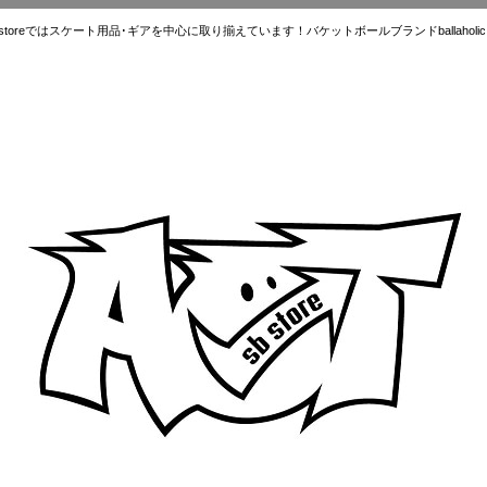
ではスケート用品･ギアを中心に取り揃えています！バケットボールブランドballaholic.