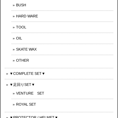
BUSH
HARD WARE
TOOL
OIL
SKATE WAX
OTHER
▼COMPLETE SET▼
▼足回りSET▼
VENTURE SET
ROYAL SET
▼PROTECTOR / HELMET▼