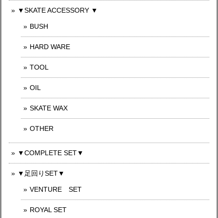
▼SKATE ACCESSORY ▼
BUSH
HARD WARE
TOOL
OIL
SKATE WAX
OTHER
▼COMPLETE SET▼
▼足回りSET▼
VENTURE SET
ROYAL SET