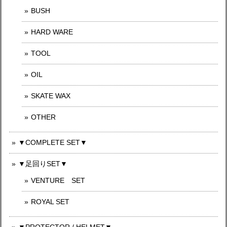
BUSH
HARD WARE
TOOL
OIL
SKATE WAX
OTHER
▼COMPLETE SET▼
▼足回りSET▼
VENTURE SET
ROYAL SET
▼PROTECTOR / HELMET▼