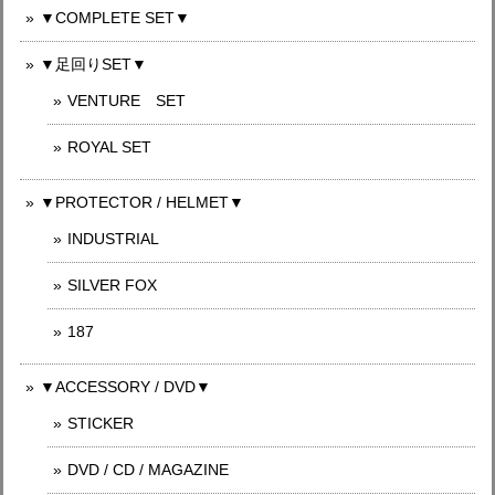
▼COMPLETE SET▼
▼足回りSET▼
VENTURE SET
ROYAL SET
▼PROTECTOR / HELMET▼
INDUSTRIAL
SILVER FOX
187
▼ACCESSORY / DVD▼
STICKER
DVD / CD / MAGAZINE