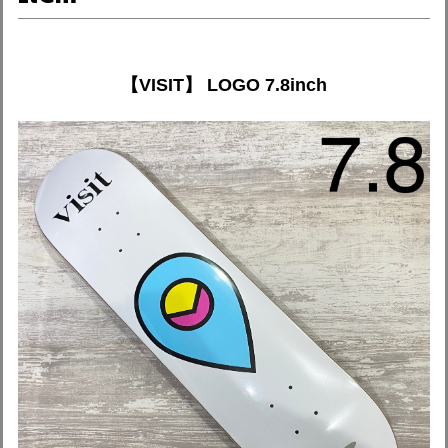
【VISIT】 LOGO 7.8inch