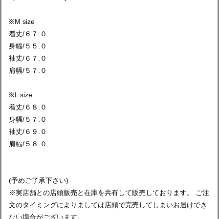
※M size
着丈/６７.０
身幅/５５.０
袖丈/６７.０
肩幅/５７.０
※L size
着丈/６８.０
身幅/５７.０
袖丈/６９.０
肩幅/５８.０
(予めご了承下さい)
※実店舗との店頭販売と在庫を共有して販売しております。 ご注
文のタイミングによりましては店頭で完売してしまいお届けでき
ない場合がございます。