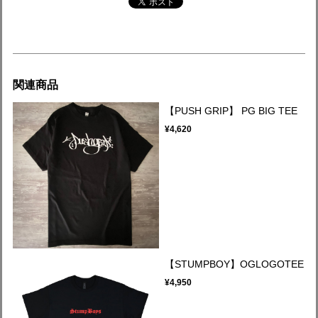
関連商品
【PUSH GRIP】 PG BIG TEE
¥4,620
【STUMPBOY】OGLOGOTEE
¥4,950