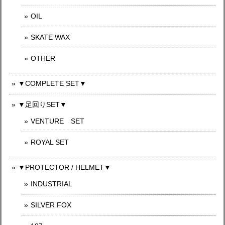
OIL
SKATE WAX
OTHER
▼COMPLETE SET▼
▼足回りSET▼
VENTURE SET
ROYAL SET
▼PROTECTOR / HELMET▼
INDUSTRIAL
SILVER FOX