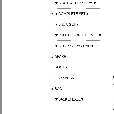
▼SKATE ACCESSORY ▼
▼COMPLETE SET▼
▼足回りSET▼
▼PROTECTOR / HELMET▼
▼ACCESSORY / DVD▼
APARREL
SOCKS
CAP / BEANIE
BAG
▼BASKETBALL▼