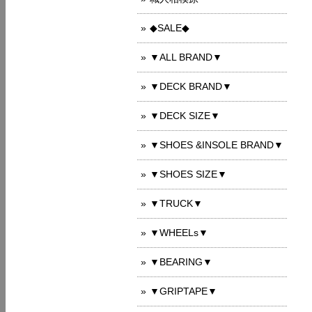
◆SALE◆
▼ALL BRAND▼
▼DECK BRAND▼
▼DECK SIZE▼
▼SHOES &INSOLE BRAND▼
▼SHOES SIZE▼
▼TRUCK▼
▼WHEELs▼
▼BEARING▼
▼GRIPTAPE▼