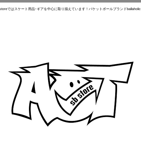
ではスケート用品･ギアを中心に取り揃えています！バケットボールブランドballaholic.