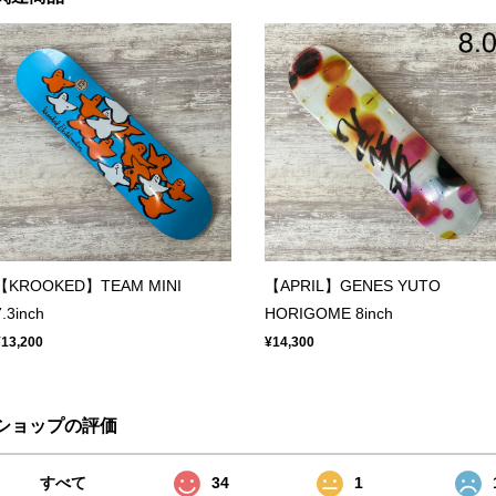
【KROOKED】TEAM MINI
【APRIL】GENES YUTO
7.3inch
HORIGOME 8inch
¥13,200
¥14,300
ショップの評価
すべて
34
1