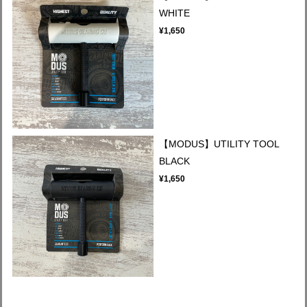
WHITE
¥1,650
【MODUS】UTILITY TOOL
BLACK
¥1,650