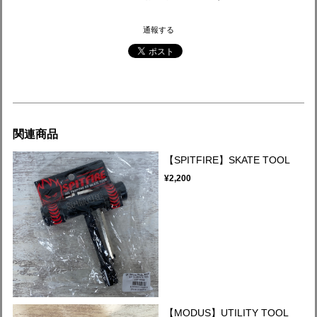
通報する
関連商品
【SPITFIRE】SKATE TOOL
¥2,200
【MODUS】UTILITY TOOL