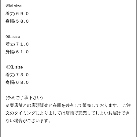
※M size
着丈/６９.０
身幅/５８.０
※L size
着丈/７１.０
身幅/６１.０
※XL size
着丈/７３.０
身幅/６８.０
(予めご了承下さい)
※実店舗との店頭販売と在庫を共有して販売しております。 ご注
文のタイミングによりましては店頭で完売してしまいお届けでき
ない場合がございます。