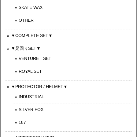
SKATE WAX
OTHER
▼COMPLETE SET▼
▼足回りSET▼
VENTURE SET
ROYAL SET
▼PROTECTOR / HELMET▼
INDUSTRIAL
SILVER FOX
187