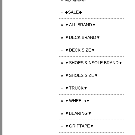
◆SALE◆
▼ALL BRAND▼
▼DECK BRAND▼
▼DECK SIZE▼
▼SHOES &INSOLE BRAND▼
▼SHOES SIZE▼
▼TRUCK▼
▼WHEELs▼
▼BEARING▼
▼GRIPTAPE▼