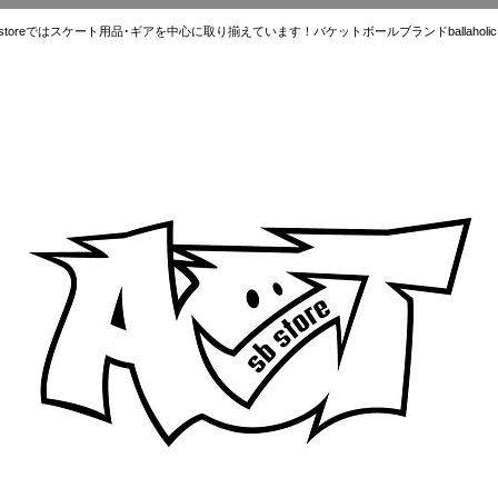
ではスケート用品･ギアを中心に取り揃えています！バケットボールブランドballaholic.