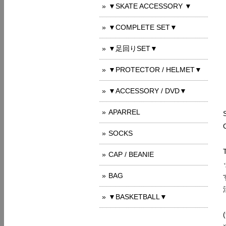
▼SKATE ACCESSORY ▼
▼COMPLETE SET▼
▼足回りSET▼
▼PROTECTOR / HELMET▼
▼ACCESSORY / DVD▼
APARREL
SOCKS
CAP / BEANIE
BAG
▼BASKETBALL▼