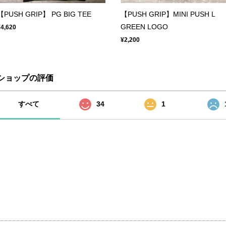
【PUSH GRIP】 PG BIG TEE
【PUSH GRIP】MINI PUSH L
GREEN LOGO
¥4,620
¥2,200
ショップの評価
すべて
34
1