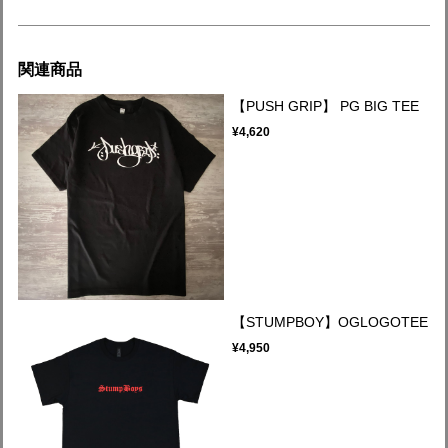
関連商品
【PUSH GRIP】 PG BIG TEE
¥4,620
【STUMPBOY】OGLOGOTEE
¥4,950