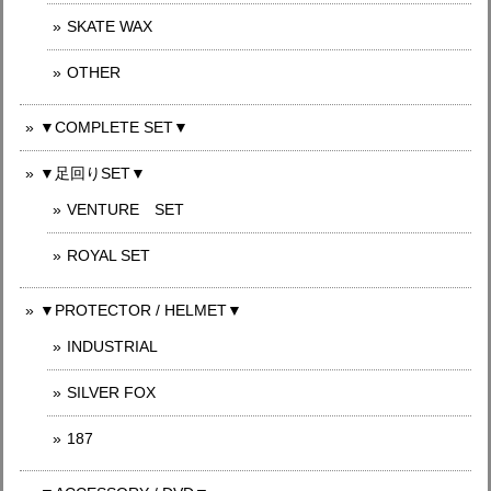
SKATE WAX
OTHER
▼COMPLETE SET▼
▼足回りSET▼
VENTURE SET
ROYAL SET
▼PROTECTOR / HELMET▼
INDUSTRIAL
SILVER FOX
187