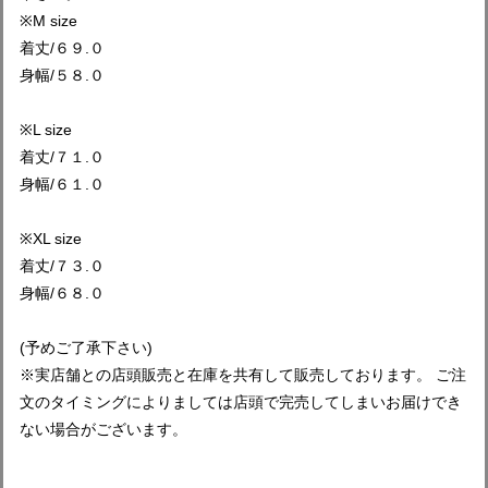
※M size
着丈/６９.０
身幅/５８.０
※L size
着丈/７１.０
身幅/６１.０
※XL size
着丈/７３.０
身幅/６８.０
(予めご了承下さい)
※実店舗との店頭販売と在庫を共有して販売しております。 ご注
文のタイミングによりましては店頭で完売してしまいお届けでき
ない場合がございます。