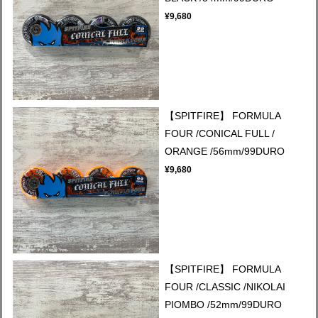
¥9,680
【SPITFIRE】 FORMULA
FOUR /CONICAL FULL /
ORANGE /56mm/99DURO
¥9,680
【SPITFIRE】 FORMULA
FOUR /CLASSIC /NIKOLAI
PIOMBO /52mm/99DURO