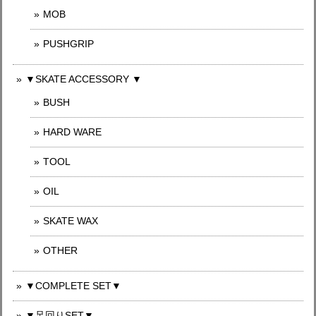
MOB
PUSHGRIP
▼SKATE ACCESSORY ▼
BUSH
HARD WARE
TOOL
OIL
SKATE WAX
OTHER
▼COMPLETE SET▼
▼足回りSET▼