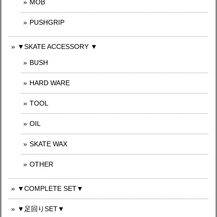
MOB
PUSHGRIP
▼SKATE ACCESSORY ▼
BUSH
HARD WARE
TOOL
OIL
SKATE WAX
OTHER
▼COMPLETE SET▼
▼足回りSET▼