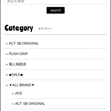
search
Category
カテゴリー
ACT SB ORIGINAL
PUSH GRIP
職人相模原
◆SALE◆
▼ALL BRAND▼
ACE
ACT SB ORIGINAL