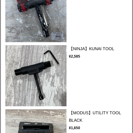
【NINJA】KUNAI TOOL
¥2,585
【MODUS】UTILITY TOOL
BLACK
¥1,650