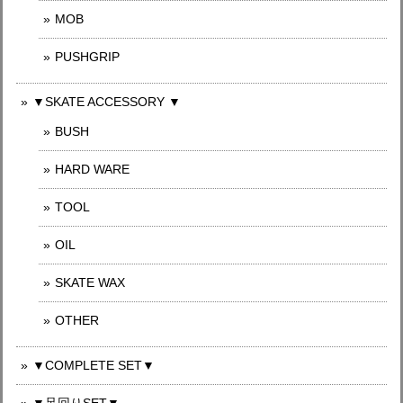
MOB
PUSHGRIP
▼SKATE ACCESSORY ▼
BUSH
HARD WARE
TOOL
OIL
SKATE WAX
OTHER
▼COMPLETE SET▼
▼足回りSET▼