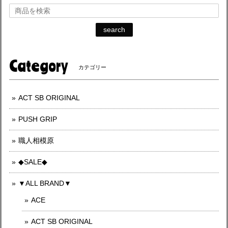
search
Category
カテゴリー
ACT SB ORIGINAL
PUSH GRIP
職人相模原
◆SALE◆
▼ALL BRAND▼
ACE
ACT SB ORIGINAL