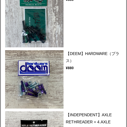
【DEEM】HARDWARE（プラ
ス）
¥880
【INDEPENDENT】AXLE
RETHREADER + 4.AXLE