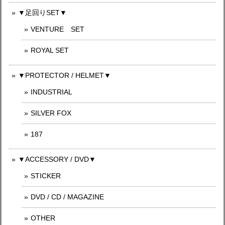
▼足回りSET▼
VENTURE SET
ROYAL SET
▼PROTECTOR / HELMET▼
INDUSTRIAL
SILVER FOX
187
▼ACCESSORY / DVD▼
STICKER
DVD / CD / MAGAZINE
OTHER