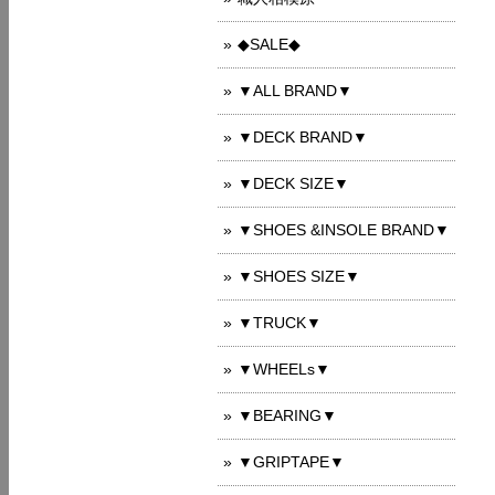
◆SALE◆
▼ALL BRAND▼
▼DECK BRAND▼
▼DECK SIZE▼
▼SHOES &INSOLE BRAND▼
▼SHOES SIZE▼
▼TRUCK▼
▼WHEELs▼
▼BEARING▼
▼GRIPTAPE▼