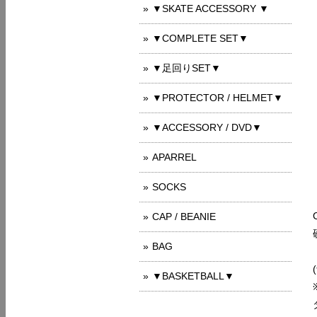
▼SKATE ACCESSORY ▼
▼COMPLETE SET▼
▼足回りSET▼
▼PROTECTOR / HELMET▼
▼ACCESSORY / DVD▼
APARREL
SOCKS
CAP / BEANIE
BAG
▼BASKETBALL▼