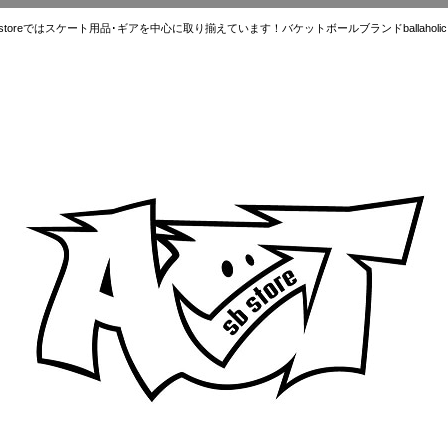
ではスケート用品･ギアを中心に取り揃えています！バケットボールブランドballaholic.