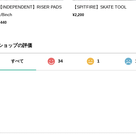
【INDEPENDENT】RISER PADS
【SPITFIRE】SKATE TOOL
1/8inch
¥2,200
¥440
ショップの評価
すべて
34
1