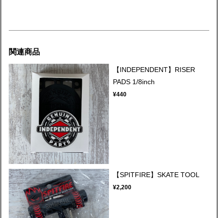
関連商品
【INDEPENDENT】RISER
PADS 1/8inch
¥440
【SPITFIRE】SKATE TOOL
¥2,200