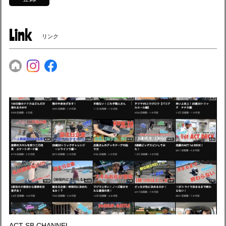
Link
リンク
ACT SB CHANNEL