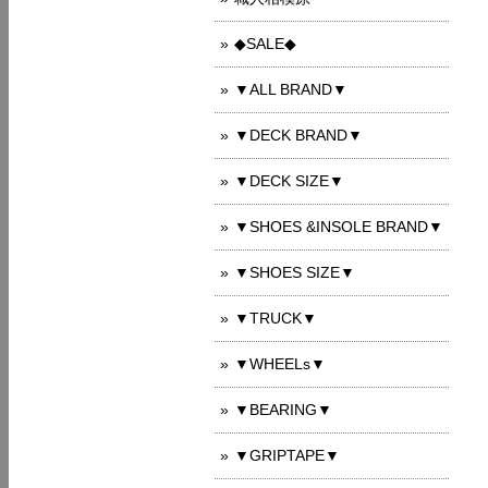
◆SALE◆
▼ALL BRAND▼
▼DECK BRAND▼
▼DECK SIZE▼
▼SHOES &INSOLE BRAND▼
▼SHOES SIZE▼
▼TRUCK▼
▼WHEELs▼
▼BEARING▼
▼GRIPTAPE▼