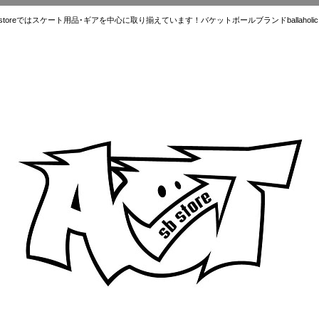
ではスケート用品･ギアを中心に取り揃えています！バケットボールブランドballaholic.