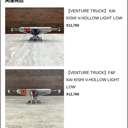
関連商品
【VENTURE TRUCK】 KAI
KISHI V-HOLLOW LIGHT LOW
¥12,760
【VENTURE TRUCK】F&F
KAI KISHI V-HOLLOW LIGHT
LOW
¥12,760