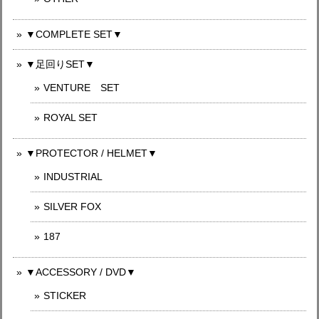
▼COMPLETE SET▼
▼足回りSET▼
VENTURE SET
ROYAL SET
▼PROTECTOR / HELMET▼
INDUSTRIAL
SILVER FOX
187
▼ACCESSORY / DVD▼
STICKER