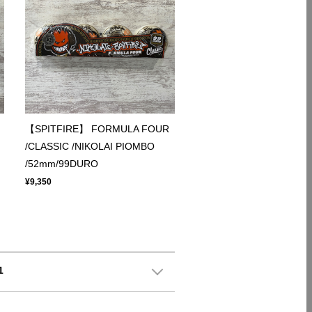
【SPITFIRE】 FORMULA FOUR
/CLASSIC /NIKOLAI PIOMBO
/52mm/99DURO
¥9,350
1