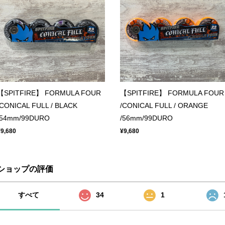
【SPITFIRE】 FORMULA FOUR
【SPITFIRE】 FORMULA FOUR
/CONICAL FULL / BLACK
/CONICAL FULL / ORANGE
/54mm/99DURO
/56mm/99DURO
¥9,680
¥9,680
ショップの評価
すべて
34
1