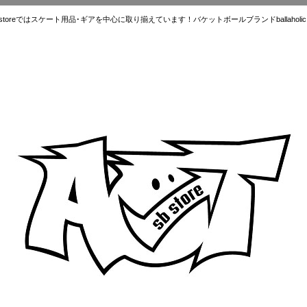
ではスケート用品･ギアを中心に取り揃えています！バケットボールブランドballaholic.