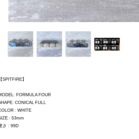
【SPITFIRE】
MODEL: FORMULA FOUR
SHAPE: CONICAL FULL
COLOR : WHITE
SIZE : 53mm
硬さ : 99D