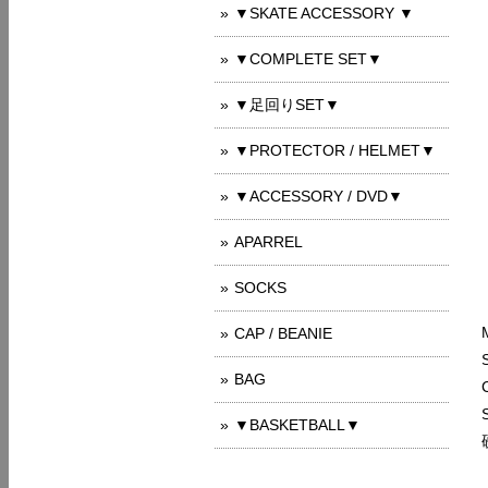
▼SKATE ACCESSORY ▼
▼COMPLETE SET▼
▼足回りSET▼
▼PROTECTOR / HELMET▼
▼ACCESSORY / DVD▼
APARREL
SOCKS
CAP / BEANIE
BAG
▼BASKETBALL▼