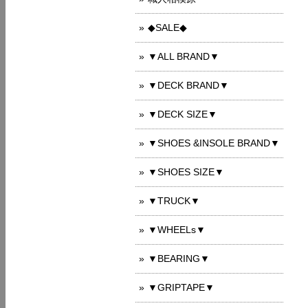
◆SALE◆
▼ALL BRAND▼
▼DECK BRAND▼
▼DECK SIZE▼
▼SHOES &INSOLE BRAND▼
▼SHOES SIZE▼
▼TRUCK▼
▼WHEELs▼
▼BEARING▼
▼GRIPTAPE▼