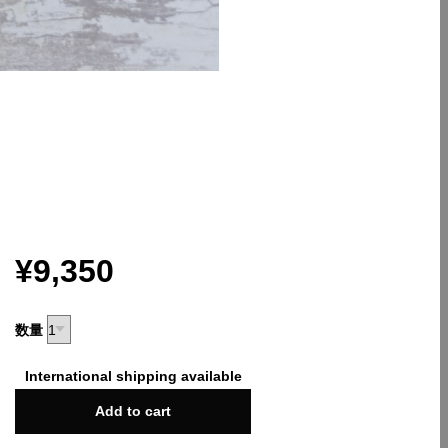
¥9,350
数量
International shipping available
Add to cart