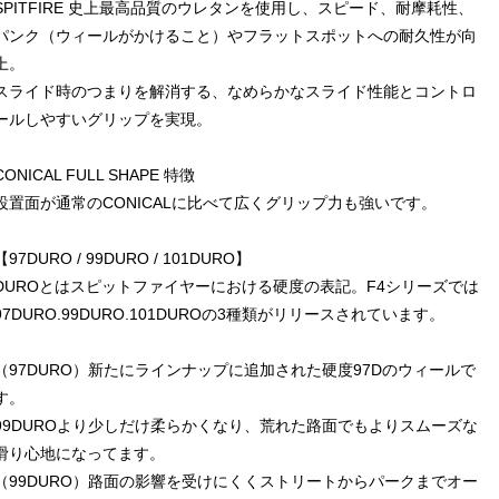
SPITFIRE 史上最高品質のウレタンを使用し、スピード、耐摩耗性、
パンク（ウィールがかけること）やフラットスポットへの耐久性が向
上。
スライド時のつまりを解消する、なめらかなスライド性能とコントロ
ールしやすいグリップを実現。
CONICAL FULL SHAPE 特徴
設置面が通常のCONICALに比べて広くグリップ力も強いです。
【97DURO / 99DURO / 101DURO】
DUROとはスピットファイヤーにおける硬度の表記。F4シリーズでは
97DURO.99DURO.101DUROの3種類がリリースされています。
（97DURO）新たにラインナップに追加された硬度97Dのウィールで
す。
99DUROより少しだけ柔らかくなり、荒れた路面でもよりスムーズな
滑り心地になってます。
（99DURO）路面の影響を受けにくくストリートからパークまでオー