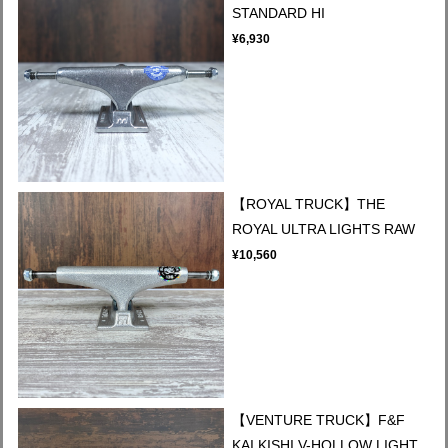
STANDARD HI
¥6,930
【ROYAL TRUCK】THE
ROYAL ULTRA LIGHTS RAW
¥10,560
【VENTURE TRUCK】F&F
KAI KISHI V-HOLLOW LIGHT