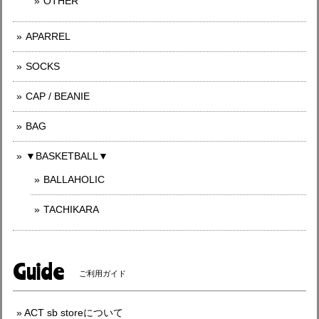
OTHER
APARREL
SOCKS
CAP / BEANIE
BAG
▼BASKETBALL▼
BALLAHOLIC
TACHIKARA
Guide
ご利用ガイド
ACT sb storeについて