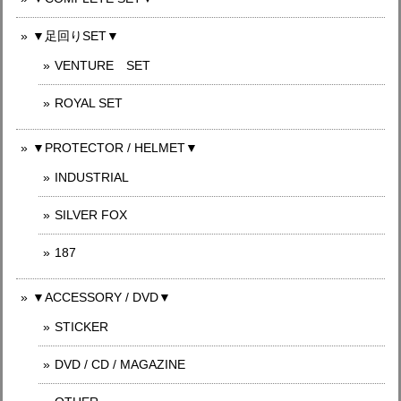
▼足回りSET▼
VENTURE SET
ROYAL SET
▼PROTECTOR / HELMET▼
INDUSTRIAL
SILVER FOX
187
▼ACCESSORY / DVD▼
STICKER
DVD / CD / MAGAZINE