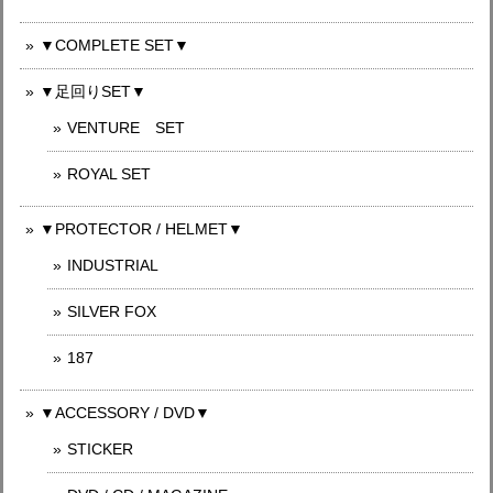
▼COMPLETE SET▼
▼足回りSET▼
VENTURE SET
ROYAL SET
▼PROTECTOR / HELMET▼
INDUSTRIAL
SILVER FOX
187
▼ACCESSORY / DVD▼
STICKER