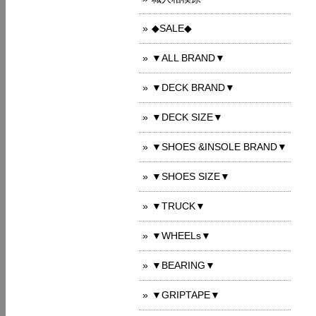
◆SALE◆
▼ALL BRAND▼
▼DECK BRAND▼
▼DECK SIZE▼
▼SHOES &INSOLE BRAND▼
▼SHOES SIZE▼
▼TRUCK▼
▼WHEELs▼
▼BEARING▼
▼GRIPTAPE▼