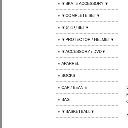
▼SKATE ACCESSORY ▼
▼COMPLETE SET▼
▼足回りSET▼
▼PROTECTOR / HELMET▼
▼ACCESSORY / DVD▼
APARREL
SOCKS
CAP / BEANIE
BAG
▼BASKETBALL▼