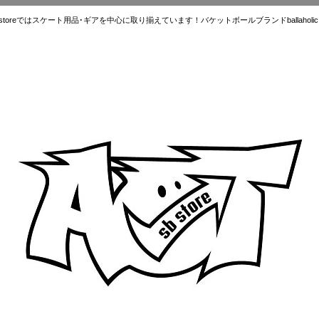
ではスケート用品･ギアを中心に取り揃えています！バケットボールブランドballaholic.