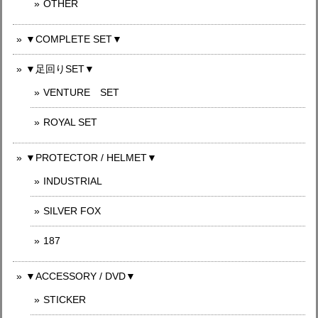
OTHER
▼COMPLETE SET▼
▼足回りSET▼
VENTURE SET
ROYAL SET
▼PROTECTOR / HELMET▼
INDUSTRIAL
SILVER FOX
187
▼ACCESSORY / DVD▼
STICKER