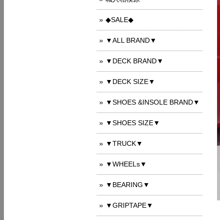
◆SALE◆
▼ALL BRAND▼
▼DECK BRAND▼
▼DECK SIZE▼
▼SHOES &INSOLE BRAND▼
▼SHOES SIZE▼
▼TRUCK▼
▼WHEELs▼
▼BEARING▼
▼GRIPTAPE▼