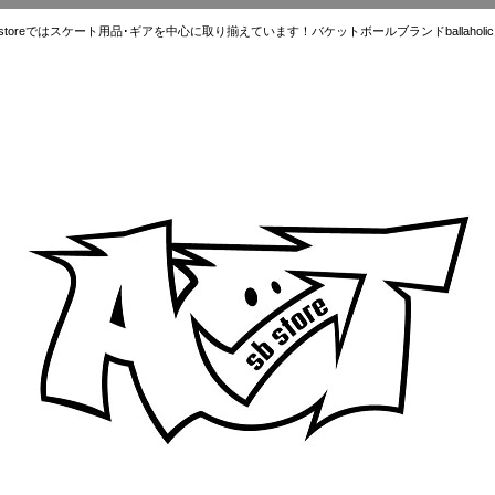
ではスケート用品･ギアを中心に取り揃えています！バケットボールブランドballaholic.