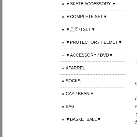
▼SKATE ACCESSORY ▼
▼COMPLETE SET▼
▼足回りSET▼
▼PROTECTOR / HELMET▼
▼ACCESSORY / DVD▼
APARREL
SOCKS
CAP / BEANIE
BAG
▼BASKETBALL▼