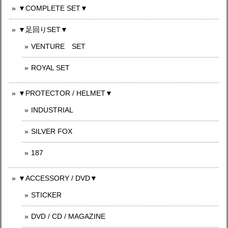
▼COMPLETE SET▼
▼足回りSET▼
VENTURE SET
ROYAL SET
▼PROTECTOR / HELMET▼
INDUSTRIAL
SILVER FOX
187
▼ACCESSORY / DVD▼
STICKER
DVD / CD / MAGAZINE