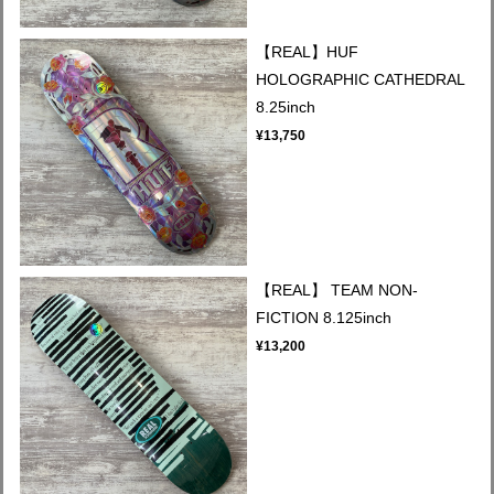
【REAL】HUF
HOLOGRAPHIC CATHEDRAL
8.25inch
¥13,750
【REAL】 TEAM NON-
FICTION 8.125inch
¥13,200