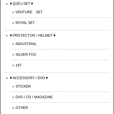
▼足回りSET▼
VENTURE SET
ROYAL SET
▼PROTECTOR / HELMET▼
INDUSTRIAL
SILVER FOX
187
▼ACCESSORY / DVD▼
STICKER
DVD / CD / MAGAZINE
OTHER