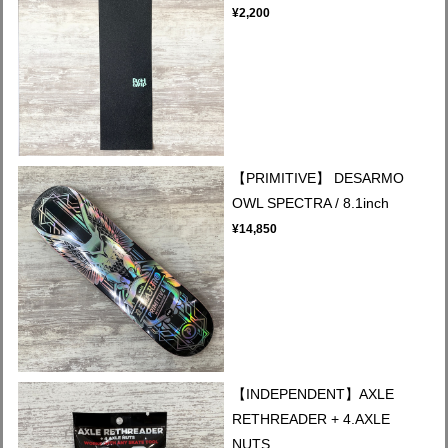
¥2,200
【PRIMITIVE】 DESARMO
OWL SPECTRA / 8.1inch
¥14,850
【INDEPENDENT】AXLE
RETHREADER + 4.AXLE
NUTS