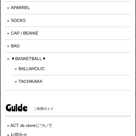
APARREL
SOCKS
CAP / BEANIE
BAG
▼BASKETBALL▼
BALLAHOLIC
TACHIKARA
Guide
ご利用ガイド
ACT sb storeについて
お問合せ