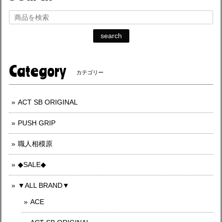
search
Category
カテゴリー
ACT SB ORIGINAL
PUSH GRIP
職人相模原
◆SALE◆
▼ALL BRAND▼
ACE