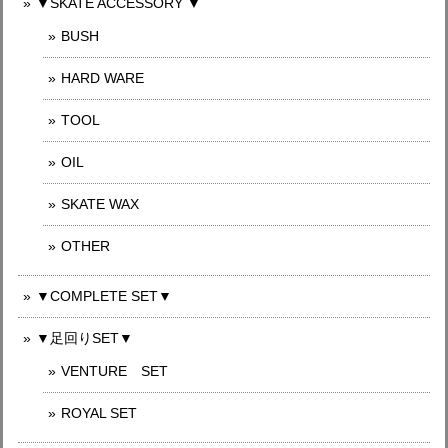
▼SKATE ACCESSORY ▼
BUSH
HARD WARE
TOOL
OIL
SKATE WAX
OTHER
▼COMPLETE SET▼
▼足回りSET▼
VENTURE SET
ROYAL SET