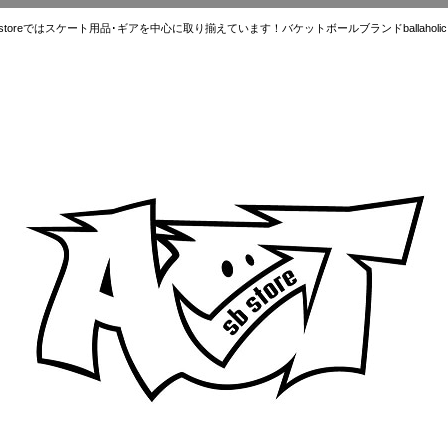
ではスケート用品･ギアを中心に取り揃えています！バケットボールブランドballaholic.