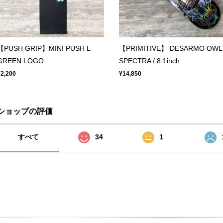
【PUSH GRIP】MINI PUSH L
【PRIMITIVE】 DESARMO OWL
GREEN LOGO
SPECTRA / 8.1inch
¥2,200
¥14,850
ショップの評価
すべて
34
1