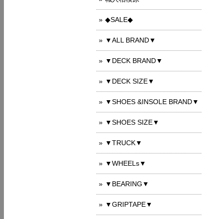
◆SALE◆
▼ALL BRAND▼
▼DECK BRAND▼
▼DECK SIZE▼
▼SHOES &INSOLE BRAND▼
▼SHOES SIZE▼
▼TRUCK▼
▼WHEELs▼
▼BEARING▼
▼GRIPTAPE▼