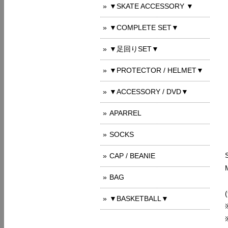
▼SKATE ACCESSORY ▼
▼COMPLETE SET▼
▼足回りSET▼
▼PROTECTOR / HELMET▼
▼ACCESSORY / DVD▼
APARREL
SOCKS
CAP / BEANIE
BAG
▼BASKETBALL▼