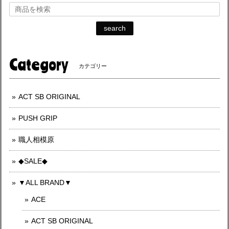
search
Category
カテゴリー
ACT SB ORIGINAL
PUSH GRIP
職人相模原
◆SALE◆
▼ALL BRAND▼
ACE
ACT SB ORIGINAL