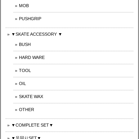
MOB
PUSHGRIP
▼SKATE ACCESSORY ▼
BUSH
HARD WARE
TOOL
OIL
SKATE WAX
OTHER
▼COMPLETE SET▼
▼足回りSET▼