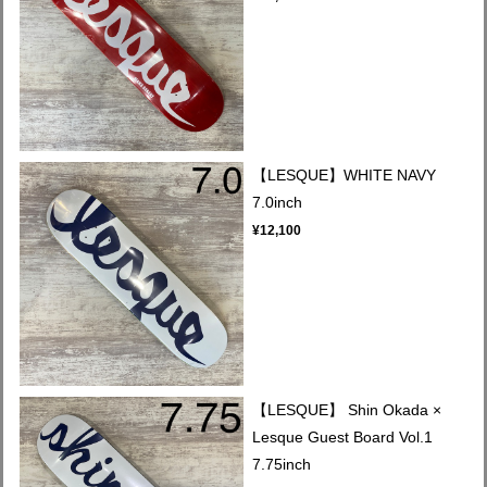
【LESQUE】WHITE NAVY
7.0inch
¥12,100
【LESQUE】 Shin Okada ×
Lesque Guest Board Vol.1
7.75inch