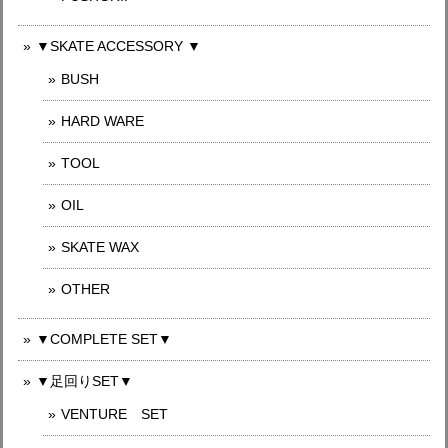
▼SKATE ACCESSORY ▼
BUSH
HARD WARE
TOOL
OIL
SKATE WAX
OTHER
▼COMPLETE SET▼
▼足回りSET▼
VENTURE SET