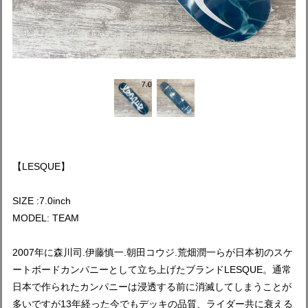
【LESQUE】
SIZE :7.0inch
MODEL: TEAM
2007年に森川司.伊藤慎一.朝田コウジ.荒畑潤一らが日本初のスケ
ートボードカンパニーとして立ち上げたブランドLESQUE。通常
日本で作られたカンパニーは浸透する前に消滅してしまうことが
多いですが13年経った今でもデッキの品質、ライダー共に衰える