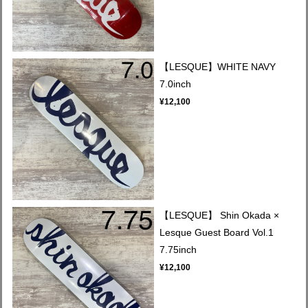
【LESQUE】WHITE NAVY
7.0inch
¥12,100
【LESQUE】 Shin Okada ×
Lesque Guest Board Vol.1
7.75inch
¥12,100