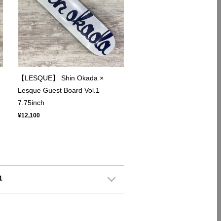
【LESQUE】 Shin Okada ×
Lesque Guest Board Vol.1
7.75inch
¥12,100
1