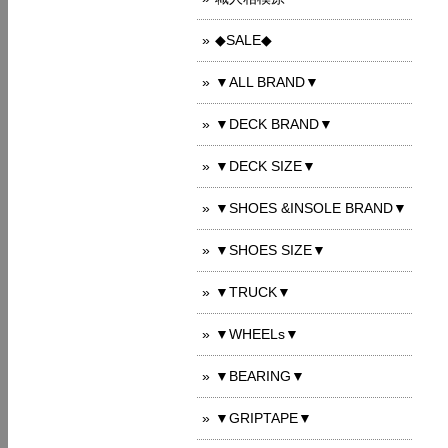
◆SALE◆
▼ALL BRAND▼
▼DECK BRAND▼
▼DECK SIZE▼
▼SHOES &INSOLE BRAND▼
▼SHOES SIZE▼
▼TRUCK▼
▼WHEELs▼
▼BEARING▼
▼GRIPTAPE▼