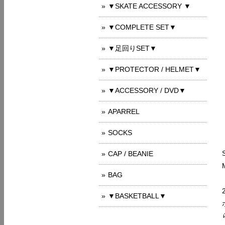
▼SKATE ACCESSORY ▼
▼COMPLETE SET▼
▼足回りSET▼
▼PROTECTOR / HELMET▼
▼ACCESSORY / DVD▼
APARREL
SOCKS
CAP / BEANIE
BAG
▼BASKETBALL▼