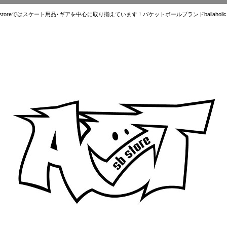
ではスケート用品･ギアを中心に取り揃えています！バケットボールブランドballaholic.