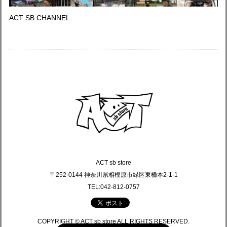
ACT SB CHANNEL
ACT sb store
〒252-0144 神奈川県相模原市緑区東橋本2-1-1
TEL:042-812-0757
COPYRIGHT © ACT sb store ALL RIGHTS RESERVED.